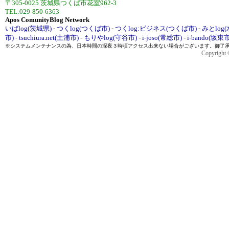
〒305-0025 茨城県つくば市花室962-3
TEL:029-850-6363
Apos ComunityBlog Network
いばlog(茨城県)
-
つくlog(つくば市)
-
つくlog:ビジネス(つくば市)
-
みとlog
市)
-
tsuchiura.net(土浦市)
-
もりやlog(守谷市)
-
i-joso(常総市)
-
i-bando(坂東市
※システムメンテナンスの為、日本時間の深夜３時頃アクセス出来ない場合がございます。御了
Copyright ©