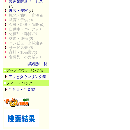
製造業関連サービス
(1)
理容・美容
(1)
観光・旅行・宿泊
(0)
教育・子供
(0)
金融・証券・保険
(0)
自動車・バイク
(0)
化粧品・雑貨
(0)
交通・運輸
(0)
コンピュータ関連
(0)
サービス業
(0)
商社・卸売業
(0)
食料品・小売業
(0)
[
業種別一覧
]
■
アッとタウンリンク集
アッとタウンリンク集
■
フィードバック
ご意見・ご要望