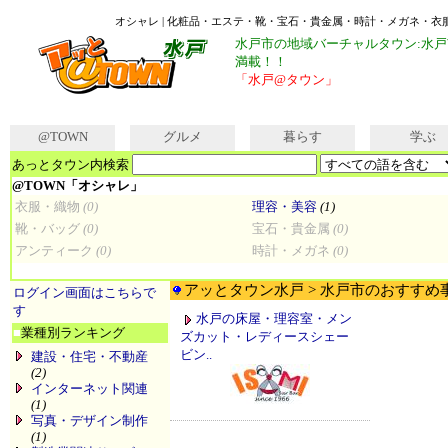
オシャレ | 化粧品・エステ・靴・宝石・貴金属・時計・メガネ・衣服
水戸市の地域バーチャルタウン:水
満載！！
「水戸@タウン」
@TOWN
グルメ
暮らす
学ぶ
あっとタウン内検索
@TOWN「オシャレ」
衣服・織物
(0)
理容・美容
(1)
靴・バッグ
(0)
宝石・貴金属
(0)
アンティーク
(0)
時計・メガネ
(0)
アッとタウン水戸 > 水戸市のおすすめ
ログイン画面はこちらで
す
水戸の床屋・理容室・メン
■
業種別ランキング
ズカット・レディースシェー
ビン..
建設・住宅・不動産
(2)
インターネット関連
(1)
写真・デザイン制作
(1)